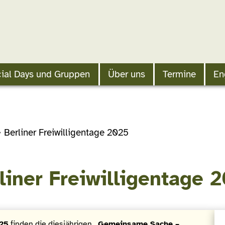
ial Days und Gruppen
Über uns
Termine
En
Berliner Freiwilligentage 2025
liner Freiwilligentage 
025
finden die diesjährigen
„Gemeinsame Sache –