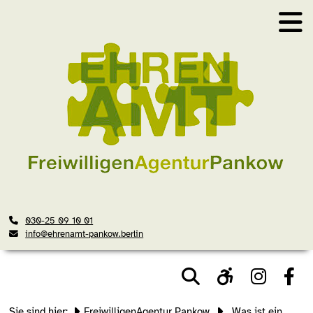
030-25 09 10 01
info@ehrenamt-pankow.berlin
Sie sind hier:
FreiwilligenAgentur Pankow
„Was ist ein