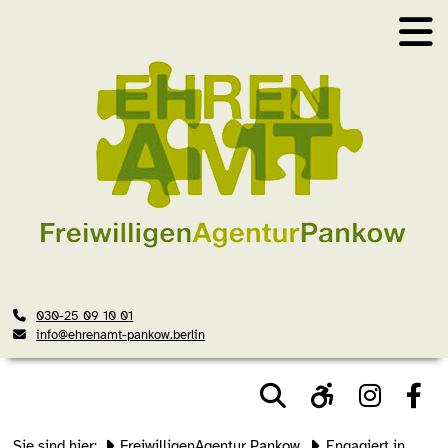
030-25 09 10 01
info@ehrenamt-pankow.berlin
Sie sind hier:
FreiwilligenAgentur Pankow
Engagiert in