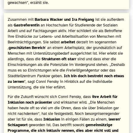
gewachsen“, erzählt sie.
Zusammen mit
Barbara Wacker und Ira Freigang
ist sie außerdem
als
Gastreferentin
an Hochschulen für Studierende der Sozialen
Arbeit und auf Fachtagungen aktiv. Hier schildert sie als Betroffene
ihre Eindrücke zur Lebens- und Arbeitssituation von Menschen mit
Beeinträchtigungen. Sie selbst
arbeitet
derzeit im sogenannten
,
geschützten Bereich
‘ an einem Arbeitsplatz, der grundsätzlich auf
Menschen mit Unterstützungsbedarf ausgerichtet ist. Hier erlebt sie
allerdings, dass die
Strukturen oft starr
sind und dass eher die
Einschränkungen als die Potenziale im Vordergrund stehen. „Deshalb
muss es so Einrichtungen wie die
FreiwilligenAgentur
oder das
Stadtteilzentrum Pankow
geben.
Ich bin doch bestrebt noch etwas
zu lernen
“, sagt Conni Fensky in Hinblick auf die individuelle
Unterstützung, die sie hier erfährt.
Für die Zukunft wünscht sich Conni Fensky, dass
ihre Arbeit für
Inklusion noch präsenter
und wirksamer wird. „Die Menschen
haben heute oft so viel um die Ohren, dass sie über Inklusion gar
nicht nachdenken“, hat sie festgestellt. Noch besorgniserregender
aber ist für sie, dass
Inklusion
in einigen Fällen zu einem,
leeren‘
Schlagwort
geworden ist. Das betrifft sowohl
gemeinnützige
Programme, die sich inklusiv nennen, dies aber nicht voll und