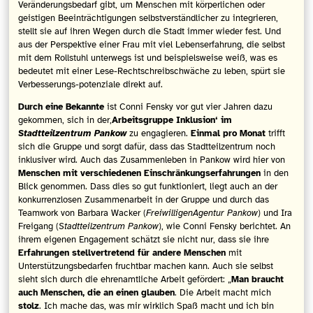
Veränderungsbedarf gibt, um Menschen mit körperlichen oder
geistigen Beeinträchtigungen selbstverständlicher zu integrieren,
stellt sie auf ihren Wegen durch die Stadt immer wieder fest. Und
aus der Perspektive einer Frau mit viel Lebenserfahrung, die selbst
mit dem Rollstuhl unterwegs ist und beispielsweise weiß, was es
bedeutet mit einer Lese-Rechtschreibschwäche zu leben, spürt sie
Verbesserungs-potenziale direkt auf.
Durch eine Bekannte
ist Conni Fensky vor gut vier Jahren dazu
gekommen, sich in der,
Arbeitsgruppe Inklusion‘ im
Stadtteilzentrum Pankow
zu engagieren.
Einmal pro Monat
trifft
sich die Gruppe und sorgt dafür, dass das Stadtteilzentrum noch
inklusiver wird. Auch das Zusammenleben in Pankow wird hier von
Menschen mit verschiedenen Einschränkungserfahrungen
in den
Blick genommen. Dass dies so gut funktioniert, liegt auch an der
konkurrenzlosen Zusammenarbeit in der Gruppe und durch das
Teamwork von Barbara Wacker (
FreiwilligenAgentur Pankow
) und Ira
Freigang (
Stadtteilzentrum Pankow
), wie Conni Fensky berichtet. An
ihrem eigenen Engagement schätzt sie nicht nur, dass sie ihre
Erfahrungen stellvertretend für andere Menschen
mit
Unterstützungsbedarfen fruchtbar machen kann. Auch sie selbst
sieht sich durch die ehrenamtliche Arbeit gefördert: „
Man braucht
auch Menschen, die an einen glauben
. Die Arbeit macht mich
stolz
. Ich mache das, was mir wirklich Spaß macht und ich bin